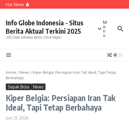
Talenta Diakui Asia Tenggara
Lewati ke konten
Hot News
Kepala BGN Tegaskan Program MBG Segera Dipercepat
di Daerah dengan Angka Stunting Tinggi
Amnesty International Soroti Maraknya Aksi Main Hakim
Sendiri, Perlindungan Warga dan Penegakan Hukum
Info Globe Indonesia - Situs
M
Jadi Perhatian
e
Kuasa Hukum Tegaskan Tidak Ada Laporan Polisi dari
Berita Aktual Terkini 2025
Sarwendah terhadap Betrand Peto
n
u
Info Globe Indonesia Berita Untuk Negeri
Home
/
News
/
Kiper Belgia: Persiapan Iran Tak Ideal, Tapi Tetap
Berbahaya
Sepak Bola
News
Kiper Belgia: Persiapan Iran Tak
Ideal, Tapi Tetap Berbahaya
Juni 21, 2026