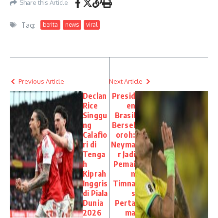
Share this Article
Tag:
berita
news
viral
Previous Article
Next Article
Declan
Presid
Rice
en
Singgu
Brasil
ng
Bersel
Calafio
oroh:
ri di
Neyma
Tenga
r Jadi
h
Pemai
Kiprah
n
Inggris
Timna
di Piala
s
Dunia
Perta
2026
ma