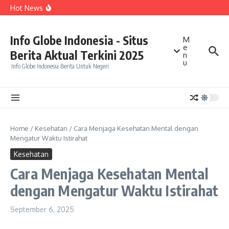
Talenta Diakui Asia Tenggara
Lewati ke konten
Hot News
Kepala BGN Tegaskan Program MBG Segera Dipercepat
di Daerah dengan Angka Stunting Tinggi
Amnesty International Soroti Maraknya Aksi Main Hakim
Sendiri, Perlindungan Warga dan Penegakan Hukum
Info Globe Indonesia - Situs
M
Jadi Perhatian
e
Kuasa Hukum Tegaskan Tidak Ada Laporan Polisi dari
Berita Aktual Terkini 2025
Sarwendah terhadap Betrand Peto
n
u
Info Globe Indonesia Berita Untuk Negeri
Home
/
Kesehatan
/
Cara Menjaga Kesehatan Mental dengan
Mengatur Waktu Istirahat
Kesehatan
Cara Menjaga Kesehatan Mental
dengan Mengatur Waktu Istirahat
September 6, 2025