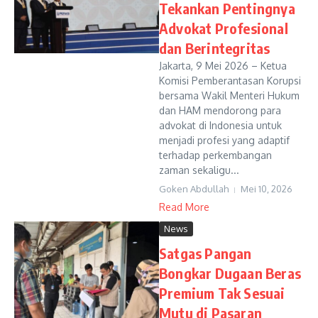
Tekankan Pentingnya
Advokat Profesional
dan Berintegritas
Jakarta, 9 Mei 2026 – Ketua
Komisi Pemberantasan Korupsi
bersama Wakil Menteri Hukum
dan HAM mendorong para
advokat di Indonesia untuk
menjadi profesi yang adaptif
terhadap perkembangan
zaman sekaligu...
Goken Abdullah
Mei 10, 2026
Read More
News
Satgas Pangan
Bongkar Dugaan Beras
Premium Tak Sesuai
Mutu di Pasaran