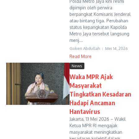
Polda Metro Jaya kini resmi
dipimpin oleh perwira
berpangkat Komisaris Jenderal
atau bintang tiga. Perubahan
status kepangkatan Kapolda
Metro Jaya tersebut langsung
menj...
Goken Abdullah
Mei 14, 2026
Read More
News
Waka MPR Ajak
Masyarakat
Tingkatkan Kesadaran
Hadapi Ancaman
Hantavirus
Jakarta, 13 Mei 2026 – Wakil
Ketua MPR RI mengajak
masyarakat meningkatkan
kesadaran kolektif dalam