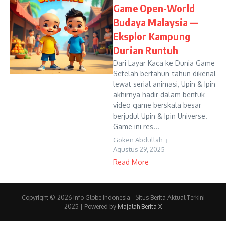
Game Open-World
Budaya Malaysia —
Eksplor Kampung
Durian Runtuh
Dari Layar Kaca ke Dunia Game
Setelah bertahun-tahun dikenal
lewat serial animasi, Upin & Ipin
akhirnya hadir dalam bentuk
video game berskala besar
berjudul Upin & Ipin Universe.
Game ini res...
Goken Abdullah
Agustus 29, 2025
Read More
Copyright © 2026 Info Globe Indonesia - Situs Berita Aktual Terkini
2025 | Powered by
Majalah Berita X