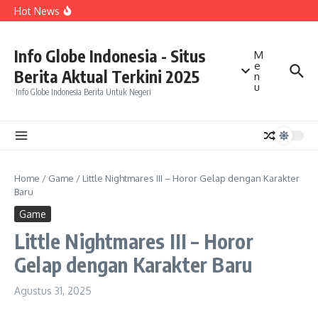
Talenta Diakui Asia Tenggara
Lewati ke konten
Hot News
Kepala BGN Tegaskan Program MBG Segera Dipercepat
di Daerah dengan Angka Stunting Tinggi
Amnesty International Soroti Maraknya Aksi Main Hakim
Sendiri, Perlindungan Warga dan Penegakan Hukum
Info Globe Indonesia - Situs
M
Jadi Perhatian
e
Kuasa Hukum Tegaskan Tidak Ada Laporan Polisi dari
Berita Aktual Terkini 2025
Sarwendah terhadap Betrand Peto
n
u
Info Globe Indonesia Berita Untuk Negeri
Home
/
Game
/
Little Nightmares III – Horor Gelap dengan Karakter
Baru
Game
Little Nightmares III – Horor
Gelap dengan Karakter Baru
Agustus 31, 2025