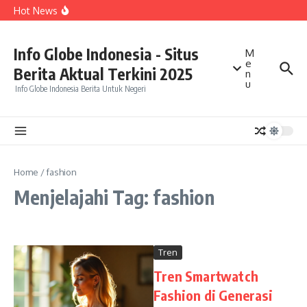
Talenta Diakui Asia Tenggara
Lewati ke konten
Hot News
Kepala BGN Tegaskan Program MBG Segera Dipercepat
di Daerah dengan Angka Stunting Tinggi
Amnesty International Soroti Maraknya Aksi Main Hakim
Sendiri, Perlindungan Warga dan Penegakan Hukum
Info Globe Indonesia - Situs
M
Jadi Perhatian
e
Kuasa Hukum Tegaskan Tidak Ada Laporan Polisi dari
Berita Aktual Terkini 2025
Sarwendah terhadap Betrand Peto
n
u
Info Globe Indonesia Berita Untuk Negeri
Home
/
fashion
Menjelajahi Tag: fashion
Tren
Tren Smartwatch
Fashion di Generasi