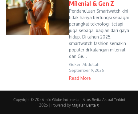
Milenial & Gen Z
Pendahuluan Smartwatch kini
tidak hanya berfungsi sebagai
perangkat teknologi, tetapi
juga sebagai bagian dari gaya
hidup. Di tahun 2025,
smartwatch fashion semakin
populer di kalangan milenial
dan Ge...
Goken Abdullah
September 9, 2025
Read More
Copyright © 2026 Info Globe Indonesia - Situs Berita Aktual Terkini
2025 | Powered by
Majalah Berita X